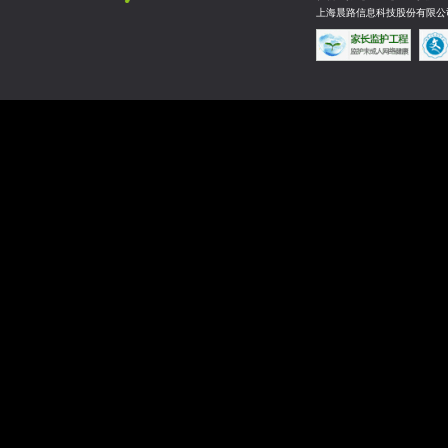
注：兑换下线时间为7月24
6.活动：勋章兑换券兑换
活动时间：2014年7月19日0
活动范围：《武林英雄》
活动内容：活动期间内“勋章
备：活动期间可兑换20次
<<<<<<点击进入论坛>>>>